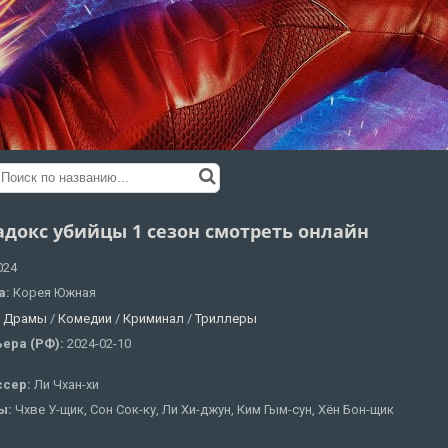
адокс убийцы 1 сезон смотреть онлайн
024
а:
Корея Южная
:
Драмы
/
Комедии
/
Криминал
/
Триллеры
ера (РФ):
2024-02-10
ссер:
Ли Чхан-хи
ы:
Чхве У-щик, Сон Сок-ку, Ли Хи-джун, Ким Гым-сун, Хён Бон-щик