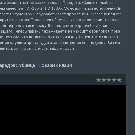
те бесплатно все серии сериала Парадокс убийцы онлайн в
м качестве HD 720p и FHD 1080p. Молодой человек по имени Ли
ляется студентом и подрабатывает продавцом. Внезапно вся его
круто меняется. После ночной смены у него происходит ссора с
ой, переросшая в драку. В целях самообороны Ли убивает
вшего. Теперь парень переживает и не находит себе покоя, пока
ает из СМИ, что погибший был серийным убийцей. С этих пор Тан
ится орудием правосудия и расправляется со злодеями. За ним
вый на все, чтобы поймать нашего героя.
арадокс убийцы 1 сезон онлайн