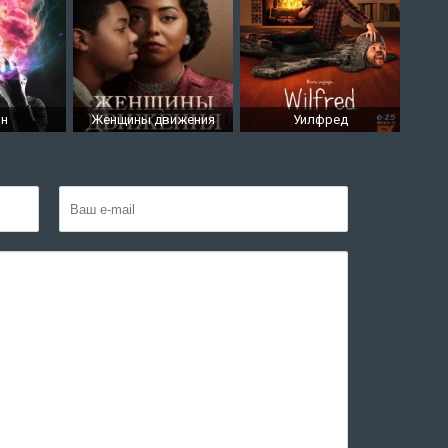
он
Женщины движения
Уилфред