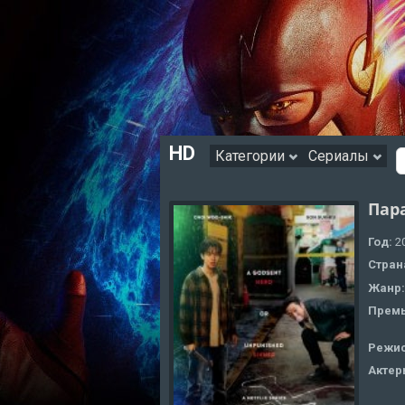
HD
Категории
Сериалы
Пар
Год:
2
Стран
Жанр
Премь
Режи
Актер