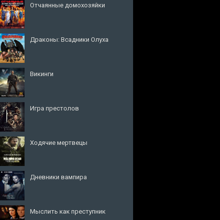
Отчаянные домохозяйки
Драконы: Всадники Олуха
Викинги
Игра престолов
Ходячие мертвецы
Дневники вампира
Мыслить как преступник