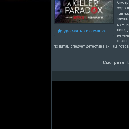
Смотри
хороше
Тан яв
жизнь 
мужчин
напада
ДОБАВИТЬ В ИЗБРАННОЕ
не узн
станов
по пятам следует детектив Нан Гам, гото
Смотреть П