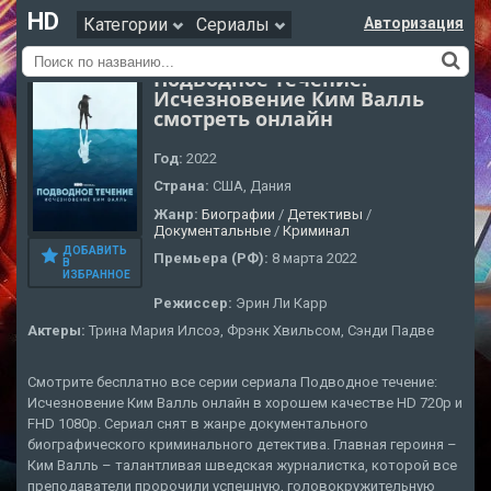
HD
Категории
Сериалы
Авторизация
Подводное течение:
Исчезновение Ким Валль
смотреть онлайн
Год:
2022
Страна:
США, Дания
Жанр:
Биографии
/
Детективы
/
Документальные
/
Криминал
ДОБАВИТЬ
Премьера (РФ):
8 марта 2022
В
ИЗБРАННОЕ
Режиссер:
Эрин Ли Карр
Актеры:
Трина Мария Илсоэ, Фрэнк Хвильсом, Сэнди Падве
Смотрите бесплатно все серии сериала Подводное течение:
Исчезновение Ким Валль онлайн в хорошем качестве HD 720p и
FHD 1080p. Сериал снят в жанре документального
биографического криминального детектива. Главная героиня –
Ким Валль – талантливая шведская журналистка, которой все
преподаватели пророчили успешную, головокружительную