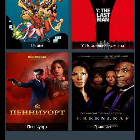
Титаны
Y. Последний мужчина
Пенниуорт
Гринлиф