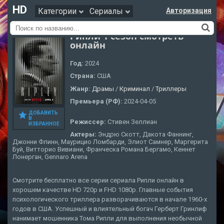
HD
Категории
Сериалы
Авторизация
Рипли 1 сезон смотреть
онлайн
Год:
2024
Страна:
США
Жанр:
Драмы
/
Криминал
/
Триллеры
Премьера (РФ):
2024-04-05
ДОБАВИТЬ
В
Режиссер:
Стивен Зеллиан
ИЗБРАННОЕ
Актеры:
Эндрю Скотт, Дакота Фаннинг,
Джонни Флинн, Маурицио Ломбарди, Элиот Самнер, Маргерита
Буй, Витторио Вивиани, Франческа Романа Бергамо, Кеннет
Лонерган, Gennaro Arena
Смотрите бесплатно все серии сериала Рипли онлайн в
хорошем качестве HD 720p и FHD 1080p. Главные события
психологического триллера разворачиваются в начале 1960-х
годов в США. Успешный и влиятельный богач Герберт Гринлиф
нанимает мошенника Тома Рипли для выполнения необычной