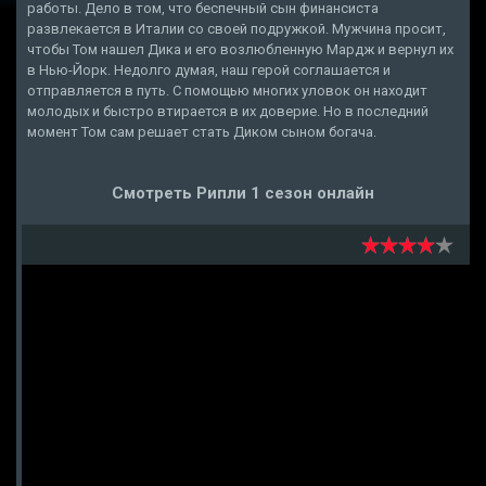
работы. Дело в том, что беспечный сын финансиста
развлекается в Италии со своей подружкой. Мужчина просит,
чтобы Том нашел Дика и его возлюбленную Мардж и вернул их
в Нью-Йорк. Недолго думая, наш герой соглашается и
отправляется в путь. С помощью многих уловок он находит
молодых и быстро втирается в их доверие. Но в последний
момент Том сам решает стать Диком сыном богача.
Смотреть Рипли 1 сезон онлайн