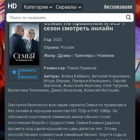
HD
Категории
Сериалы
Авторизация
Семья по правилам и без 1
сезон смотреть онлайн
Год:
2023
Страна:
Россия
Жанр:
Драмы
/
Триллеры
/
Новинки
Режиссер:
Павел Руминов
ДОБАВИТЬ
В
Актеры:
Алёна Бабенко, Виталий Коваленко,
ИЗБРАННОЕ
Игорь Верник, Лукерья Ильяшенко, Сергей
Шаталов, Анастасия Акатова, Олег Чугунов,
Валентина Теличкина, Денис Васильев, Алексей Матошин
Смотрите бесплатно все серии сериала Семья по правилам и
без онлайн в хорошем качестве HD 720p и FHD 1080p. За
обложкой счастливой семейной жизни обычно стоит
постоянная борьба с трудностями. Семье Боевых удалось
прожить под одной крышей не один десяток лет. Этому
способствовал совместный семейный бизнес. Спустя годы в