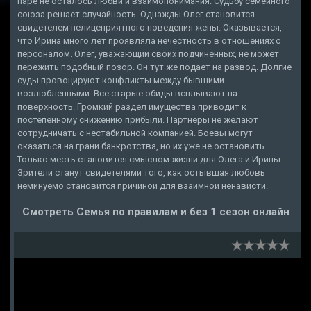
паре не осталось любви и взаимопонимания. Судьбу семейного
союза решает случайность. Однажды Олег становится
свидетелем нелицеприятного поведения жены. Оказывается,
что Ирина много лет проявляла нечестность в отношениях с
персоналом. Олег, уважающий своих подчиненных, не может
пережить подобный позор. Он тут же подает на развод. Долгие
суды провоцируют конфликты между бывшими
возлюбленными. Все старые обиды всплывают на
поверхность. Громкий раздел имущества приводит к
постепенному снижению прибыли. Партнеры не желают
сотрудничать с нестабильной компанией. Боевы могут
оказаться на грани банкротства, но их уже не остановить.
Только месть становится смыслом жизни для Олега и Ирины.
Зрители станут свидетелями того, как остывшая любовь
неминуемо становится причиной для взаимной ненависти.
Смотреть Семья по правилам и без 1 сезон онлайн