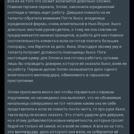
все из-за того что сюжет излагается довольно сложно.
Главная героиня сериала, Эллен, закончила юридический
колледж и теперь ищет работу. Девушке повезло на ее
таланты обратила внимание Пэтти Хьюз, владелица
юридической фирмы, очень влиятельной в Нью-Йорке. Хьюз
довольно жесткий руководитель, к тому же она совсем не
придерживается никаких принципов, в работе для нее главное
состоятельность клиента и если он готов платить большие
гонорары, она берется за дело. Анна, благодаря своему уму и
таланту получает должность помощницы Хьюз. Пэти
настоящий кумир для Эллен и она готова работать сутками
лишь бы оправдать доверие, которое ей оказала Хьюз, взяв ее
на работу. Первым делом Эллен оказывается дело одного
влиятельного миллиардера, обвиняемого в серьезном
преступлении.
Эллен приложила много сил чтобы справиться с первым
поручением, но неожиданно она выясняет, что ее обожаемая
начальница совершенно не тот человек каким она ее себе
представляла и если ее совесть почти чиста, то про руки Хьюз
такое вряд ли можно сказать. Это стало ударом для девушки,
но к этому добавляются новые неприятности, которые грозят
бедой не только ей самой, но и всей ее семье. А все из-за того,
что миллиардер, дело которого она вела, не собирается ей