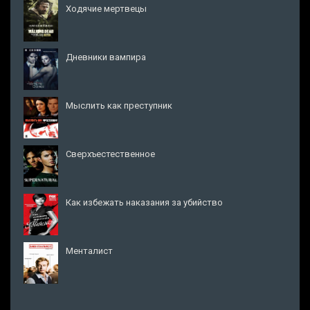
Ходячие мертвецы
Дневники вампира
Мыслить как преступник
Сверхъестественное
Как избежать наказания за убийство
Менталист