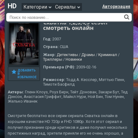
HD
Категории
Сериалы
Авторизация
Схватка 1,2,3,4,5 сезон
смотреть онлайн
Год:
2007
Страна:
США
Жанр:
Детективы
/
Драмы
/
Криминал
/
Триллеры
/
Новинки
Премьера (РФ):
2009-02-16
ДОБАВИТЬ
В
ИЗБРАННОЕ
Режиссер:
Тодд А. Кесслер, Мэттью Пенн,
Тимоти Басфилд
Актеры:
Гленн Клоуз, Роуз Бирн, Тейт Донован, Закари Бут, Тед
Дэнсон, Анастасия Гриффит, Майкл Нури, Ной Бин, Том Нунен,
Желько Иванек
Смотрите бесплатно все серии сериала Схватка онлайн в
хорошем качестве HD 720p и FHD 1080p. Хотя этот сериал и
получил признание среди критиков и даже получил несколько
престижных наград, зрители приняли его не очень хорошо, а