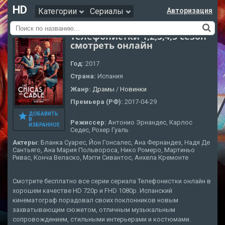
HD
Категории
Сериалы
Авторизация
Телефонистки 1,2,3,4,5 сезон
смотреть онлайн
Год:
2017
Страна:
Испания
Жанр:
Драмы
/
Новинки
Премьера (РФ):
2017-04-29
ДОБАВИТЬ
В
Режиссер:
Антонио Эрнандес, Карлос
ИЗБРАННОЕ
Седес, Рохер Гуаль
Актеры:
Бланка Суарес, Йон Гонсалес, Ана Фернандез, Надя Де
Сантьяго, Ана Мария Польвороса, Нико Ромеро, Мартиньо
Ривас, Конча Веласко, Мэгги Сивантос, Анхела Кремонте
Смотрите бесплатно все серии сериала Телефонистки онлайн в
хорошем качестве HD 720p и FHD 1080p. Испанский
кинематограф порадовал своих поклонников новым
захватывающим сюжетом, отличным музыкальным
сопровождением, стильными интерьерами и костюмами.