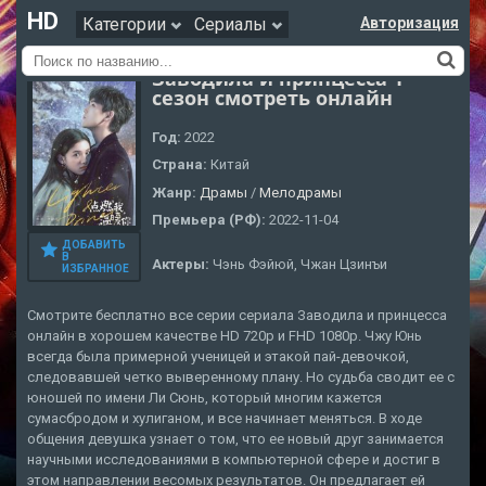
HD
Категории
Сериалы
Авторизация
Заводила и принцесса 1
сезон смотреть онлайн
Год:
2022
Страна:
Китай
Жанр:
Драмы
/
Мелодрамы
Премьера (РФ):
2022-11-04
ДОБАВИТЬ
В
Актеры:
Чэнь Фэйюй, Чжан Цзинъи
ИЗБРАННОЕ
Смотрите бесплатно все серии сериала Заводила и принцесса
онлайн в хорошем качестве HD 720p и FHD 1080p. Чжу Юнь
всегда была примерной ученицей и этакой пай-девочкой,
следовавшей четко выверенному плану. Но судьба сводит ее с
юношей по имени Ли Сюнь, который многим кажется
сумасбродом и хулиганом, и все начинает меняться. В ходе
общения девушка узнает о том, что ее новый друг занимается
научными исследованиями в компьютерной сфере и достиг в
этом направлении весомых результатов. Он предлагает ей