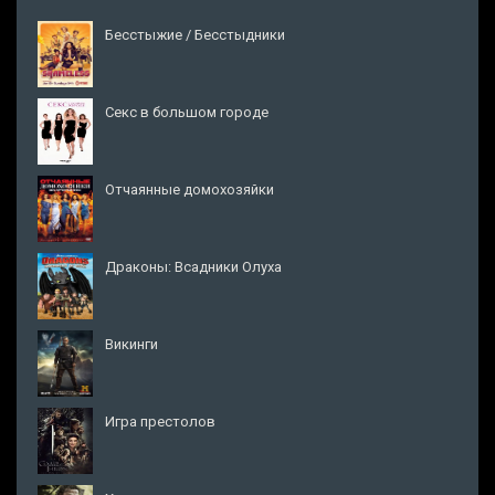
Бесстыжие / Бесстыдники
Секс в большом городе
Отчаянные домохозяйки
Драконы: Всадники Олуха
Викинги
Игра престолов