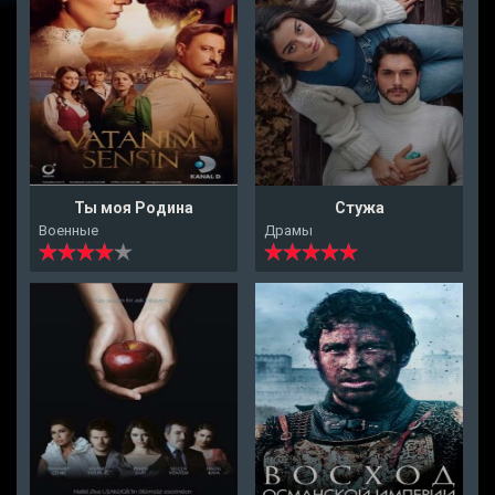
Ты моя Родина
Стужа
Военные
Драмы