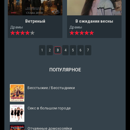
Ветреный
В ожидании весны
Драмы
Драмы
1
2
3
4
5
6
7
ПОПУЛЯРНОЕ
Бесстыжие / Бесстыдники
Секс в большом городе
Отчаянные домохозяйки