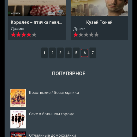
Королёк – птичка певчая
Кузей Гюней
Драмы
Драмы
1
2
3
4
5
6
7
ПОПУЛЯРНОЕ
Бесстыжие / Бесстыдники
Секс в большом городе
Отчаянные домохозяйки