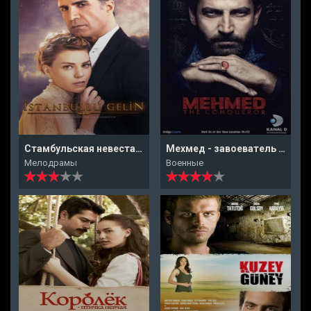
Стамбульская невеста / Невеста из стамбула
Мехмед - завоеватель мира. Фатих
Мелодрамы
Военные